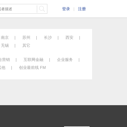
登录
|
注册
南京
|
苏州
|
长沙
|
西安
|
无锡
|
其它
告营销
|
互联网金融
|
企业服务
|
其他
|
创业最前线 FM