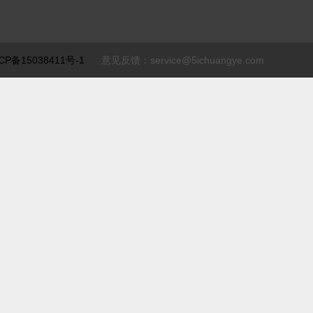
CP备15038411号-1
意见反馈：service@5ichuangye.com