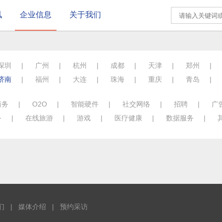
讯
企业信息
关于我们
深圳
|
广州
|
杭州
|
成都
|
天津
|
郑州
|
济南
|
福州
|
大连
|
珠海
|
重庆
|
青岛
|
商务
|
O2O
|
智能硬件
|
社交网络
|
招聘
|
广
务
|
在线旅游
|
游戏
|
医疗健康
|
数据服务
|
们
|
媒体介绍
|
预约采访