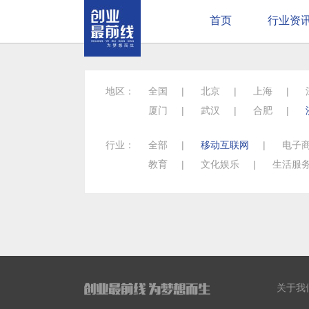
首页
行业资
地区：
全国
|
北京
|
上海
|
厦门
|
武汉
|
合肥
|
行业：
全部
|
移动互联网
|
电子
教育
|
文化娱乐
|
生活服
关于我