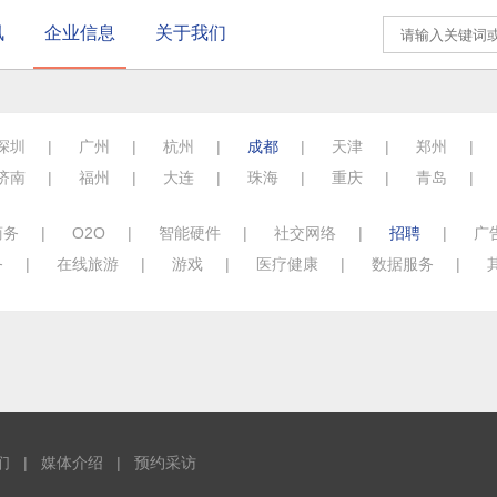
讯
企业信息
关于我们
深圳
|
广州
|
杭州
|
成都
|
天津
|
郑州
|
济南
|
福州
|
大连
|
珠海
|
重庆
|
青岛
|
商务
|
O2O
|
智能硬件
|
社交网络
|
招聘
|
广
务
|
在线旅游
|
游戏
|
医疗健康
|
数据服务
|
们
|
媒体介绍
|
预约采访