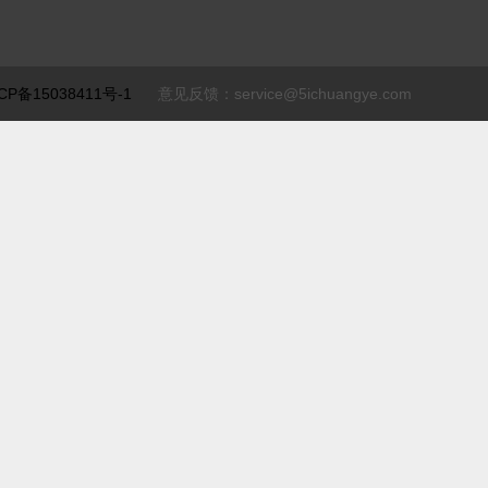
CP备15038411号-1
意见反馈：service@5ichuangye.com