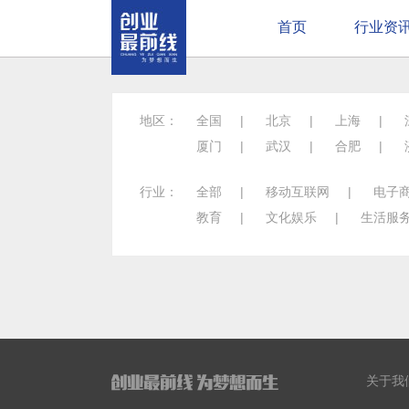
首页
行业资
地区：
全国
|
北京
|
上海
|
厦门
|
武汉
|
合肥
|
行业：
全部
|
移动互联网
|
电子
教育
|
文化娱乐
|
生活服
关于我