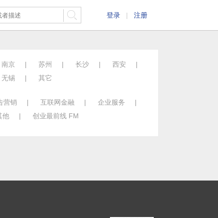
登录
|
注册
南京
|
苏州
|
长沙
|
西安
|
无锡
|
其它
告营销
|
互联网金融
|
企业服务
|
其他
|
创业最前线 FM