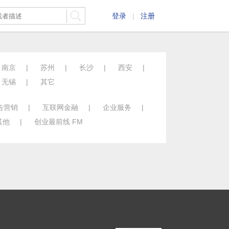
登录
|
注册
南京
|
苏州
|
长沙
|
西安
|
无锡
|
其它
告营销
|
互联网金融
|
企业服务
|
其他
|
创业最前线 FM