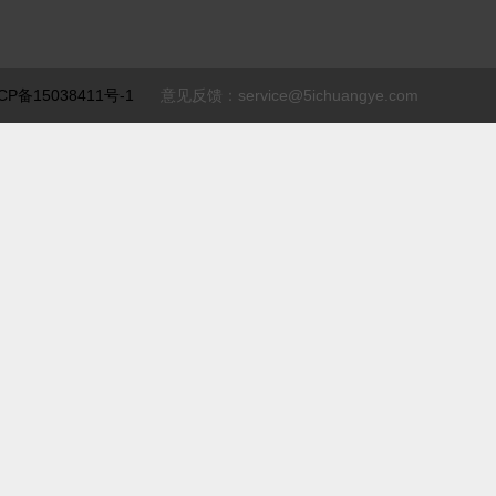
CP备15038411号-1
意见反馈：service@5ichuangye.com