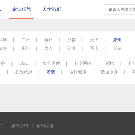
讯
企业信息
关于我们
深圳
|
广州
|
杭州
|
成都
|
天津
|
郑州
|
济南
|
福州
|
大连
|
珠海
|
重庆
|
青岛
|
商务
|
O2O
|
智能硬件
|
社交网络
|
招聘
|
广
务
|
在线旅游
|
游戏
|
医疗健康
|
数据服务
|
们
|
媒体介绍
|
预约采访