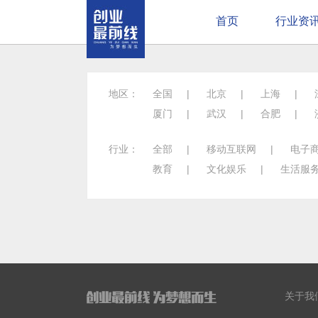
首页
行业资
地区：
全国
|
北京
|
上海
|
厦门
|
武汉
|
合肥
|
行业：
全部
|
移动互联网
|
电子
教育
|
文化娱乐
|
生活服
关于我