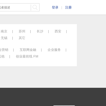
登录
|
注册
南京
|
苏州
|
长沙
|
西安
|
无锡
|
其它
告营销
|
互联网金融
|
企业服务
|
其他
|
创业最前线 FM