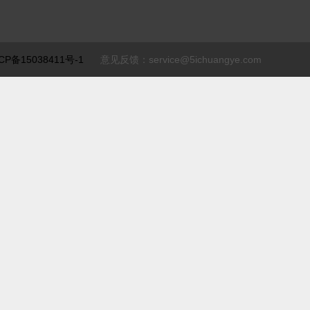
CP备15038411号-1
意见反馈：service@5ichuangye.com