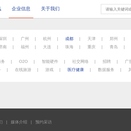
讯
企业信息
关于我们
深圳
|
广州
|
杭州
|
成都
|
天津
|
郑州
|
济南
|
福州
|
大连
|
珠海
|
重庆
|
青岛
|
商务
|
O2O
|
智能硬件
|
社交网络
|
招聘
|
广
务
|
在线旅游
|
游戏
|
医疗健康
|
数据服务
|
们
|
媒体介绍
|
预约采访