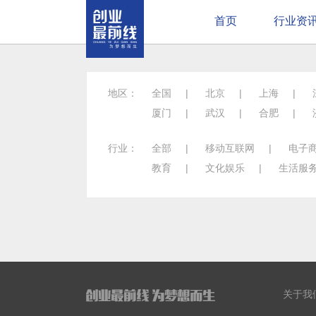
首页
行业资
地区：
全国
|
北京
|
上海
|
厦门
|
武汉
|
合肥
|
行业：
全部
|
移动互联网
|
电子
教育
|
文化娱乐
|
生活服
关于我