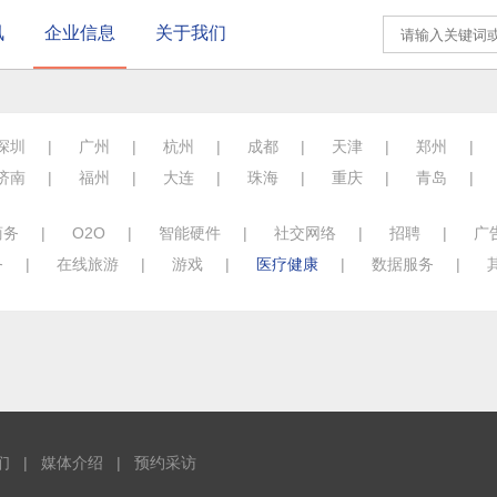
讯
企业信息
关于我们
深圳
|
广州
|
杭州
|
成都
|
天津
|
郑州
|
济南
|
福州
|
大连
|
珠海
|
重庆
|
青岛
|
商务
|
O2O
|
智能硬件
|
社交网络
|
招聘
|
广
务
|
在线旅游
|
游戏
|
医疗健康
|
数据服务
|
们
|
媒体介绍
|
预约采访