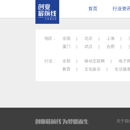
首页
行业资
地区：
全国
|
北京
|
上海
|
厦门
|
武汉
|
合肥
|
行业：
全部
|
移动互联网
|
电子
教育
|
文化娱乐
|
生活服
关于我