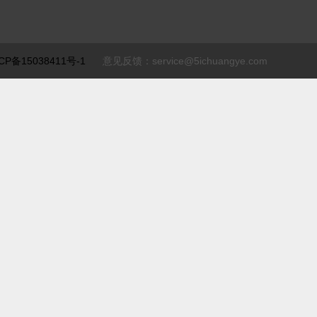
CP备15038411号-1
意见反馈：service@5ichuangye.com