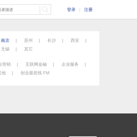
登录
|
注册
南京
|
苏州
|
长沙
|
西安
|
无锡
|
其它
告营销
|
互联网金融
|
企业服务
|
其他
|
创业最前线 FM