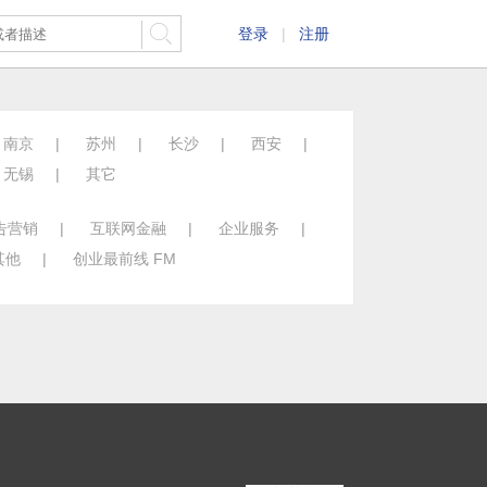
登录
|
注册
南京
|
苏州
|
长沙
|
西安
|
无锡
|
其它
告营销
|
互联网金融
|
企业服务
|
其他
|
创业最前线 FM