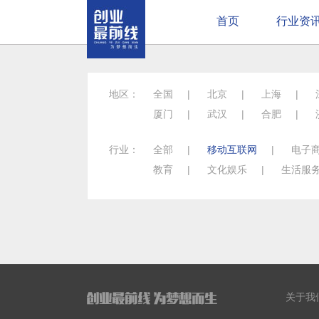
首页
行业资
地区：
全国
|
北京
|
上海
|
厦门
|
武汉
|
合肥
|
行业：
全部
|
移动互联网
|
电子
教育
|
文化娱乐
|
生活服
关于我