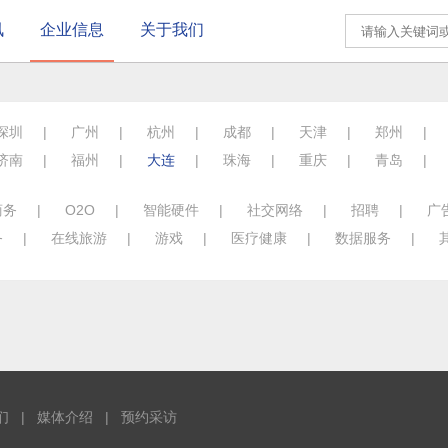
讯
企业信息
关于我们
深圳
|
广州
|
杭州
|
成都
|
天津
|
郑州
|
济南
|
福州
|
大连
|
珠海
|
重庆
|
青岛
|
商务
|
O2O
|
智能硬件
|
社交网络
|
招聘
|
广
务
|
在线旅游
|
游戏
|
医疗健康
|
数据服务
|
们
|
媒体介绍
|
预约采访