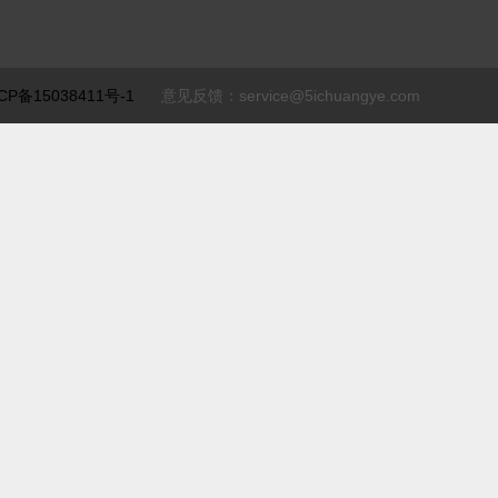
CP备15038411号-1
意见反馈：service@5ichuangye.com